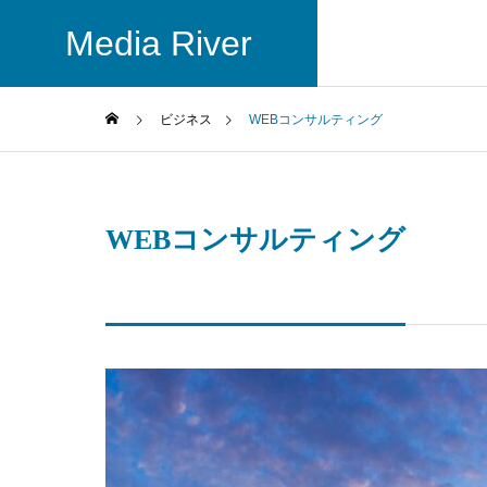
Media River
ビジネス
WEBコンサルティング
GREETIN
ご挨拶
WEBコンサルティング
COMPANY
BUSINESS
会社概要
ビジネス
ACCESS
インター
アクセス
ディア運
買取メディア
とするメディ