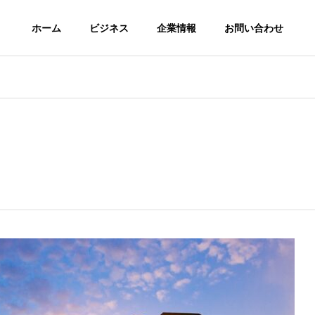
ホーム
ビジネス
企業情報
お問い合わせ
G
PHILOSOPHY
企業理念
ネットメ
SEOコンサルティ
WEBコ
営
ング
ング
をはじめ
理論でなく実績が証明
WEBコン
アの運営
するコンサルティング
サービスを