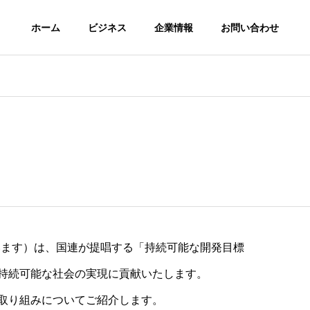
ホーム
ビジネス
企業情報
お問い合わせ
G
PHILOSOPHY
企業理念
います）は、国連が提唱する「持続可能な開発目標
ネットメ
SEOコンサルティ
WEBコ
営
ング
ング
て持続可能な社会の実現に貢献いたします。
をはじめ
理論でなく実績が証明
WEBコン
アの運営
するコンサルティング
サービスを
な取り組みについてご紹介します。