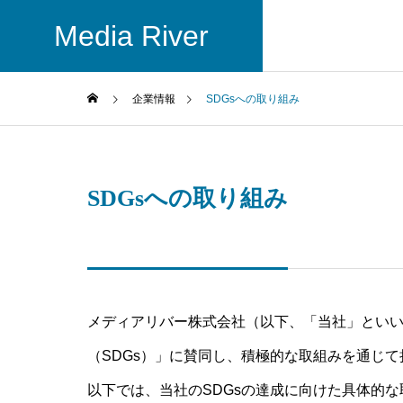
Media River
企業情報
SDGsへの取り組み
GREETIN
ご挨拶
SDGsへの取り組み
COMPANY
BUSINESS
会社概要
ビジネス
ACCESS
メディアリバー株式会社（以下、「当社」とい
インター
アクセス
ディア運
（SDGs）」に賛同し、積極的な取組みを通じ
買取メディア
とするメディ
以下では、当社のSDGsの達成に向けた具体的